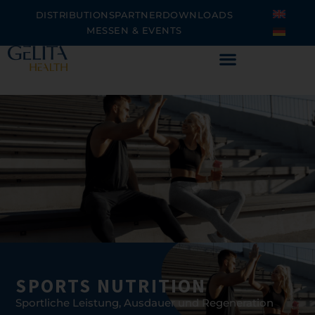
Zum
DISTRIBUTIONSPARTNER
DOWNLOADS
Inhalt
MESSEN & EVENTS
springen
SPORTS NUTRITION
Sportliche Leistung, Ausdauer und Regeneration