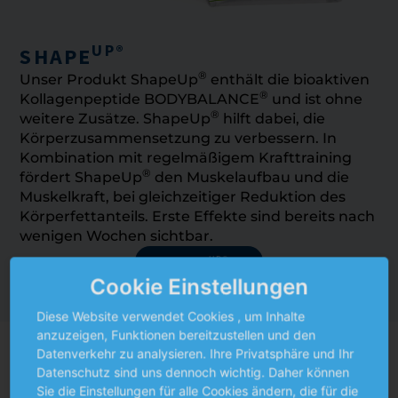
UP®
SHAPE
®
Unser Produkt ShapeUp
enthält die bioaktiven
®
Kollagenpeptide BODYBALANCE
und ist ohne
®
weitere Zusätze. ShapeUp
hilft dabei, die
Körperzusammensetzung zu verbessern. In
Kombination mit regelmäßigem Krafttraining
®
fördert ShapeUp
den Muskelaufbau und die
Muskelkraft, bei gleichzeitiger Reduktion des
Körperfettanteils.​ Erste Effekte sind bereits nach
wenigen Wochen sichtbar.
UP®
SHAPE
Cookie Einstellungen
Diese Website verwendet Cookies , um Inhalte
anzuzeigen, Funktionen bereitzustellen und den
Datenverkehr zu analysieren. Ihre Privatsphäre und Ihr
Datenschutz sind uns dennoch wichtig. Daher können
UNSERE BIOAKTIVEN
Sie die Einstellungen für alle Cookies ändern, die für die