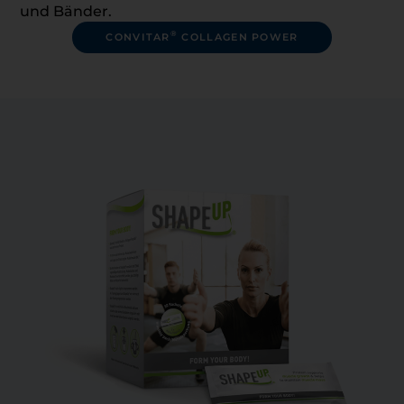
und Bänder.
®
CONVITAR
COLLAGEN POWER