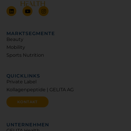
L
Y
I
i
o
n
n
u
s
k
t
t
e
u
a
d
b
g
MARKTSEGMENTE
i
e
r
Beauty
n
a
Mobility
m
Sports Nutrition
QUICKLINKS
Private Label
Kollagenpeptide | GELITA AG
KONTAKT
UNTERNEHMEN
GELITA Health