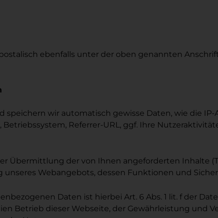
 postalisch ebenfalls unter der oben genannten Anschri
n
peichern wir automatisch gewisse Daten, wie die IP-Adr
Betriebssystem, Referrer-URL, ggf. Ihre Nutzeraktivitä
Übermittlung der von Ihnen angeforderten Inhalte (Text
g unseres Webangebots, dessen Funktionen und Sicherh
enbezogenen Daten ist hierbei Art. 6 Abs. 1 lit. f der
reien Betrieb dieser Webseite, der Gewährleistung und V