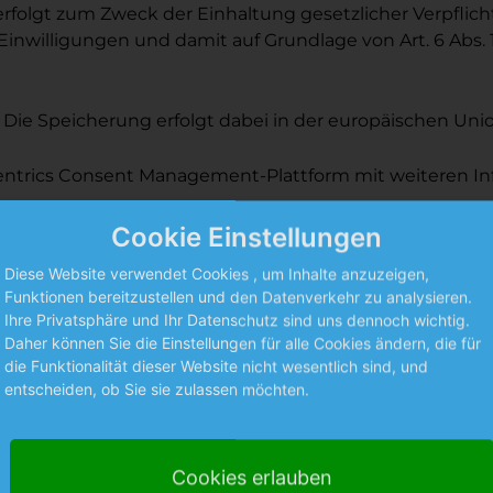
rfolgt zum Zweck der Einhaltung gesetzlicher Verpflich
illigungen und damit auf Grundlage von Art. 6 Abs. 1 l
 Die Speicherung erfolgt dabei in der europäischen Unio
centrics Consent Management-Plattform mit weiteren 
Cookie Einstellungen
t anpassen, indem Sie die Einstellungen
hier aufrufen
Diese Website verwendet Cookies , um Inhalte anzuzeigen,
Funktionen bereitzustellen und den Datenverkehr zu analysieren.
über das Setzen von Cookies informiert werden und Cook
Ihre Privatsphäre und Ihr Datenschutz sind uns dennoch wichtig.
ließen sowie das automatische Löschen der Cookies beim
Daher können Sie die Einstellungen für alle Cookies ändern, die für
 dieser Webseite eingeschränkt sein.
die Funktionalität dieser Website nicht wesentlich sind, und
entscheiden, ob Sie sie zulassen möchten.
um die Funktionalität unserer Webseite sicherzustellen
Cookies erlauben