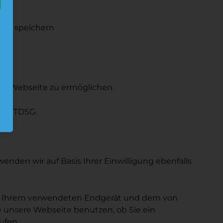
uch speichern
rer Webseite zu ermöglichen.
. 2 TTDSG.
nden wir auf Basis Ihrer Einwilligung ebenfalls
n zu Ihrem verwendeten Endgerät und dem von
 unsere Webseite benutzen, ob Sie ein
ufen.