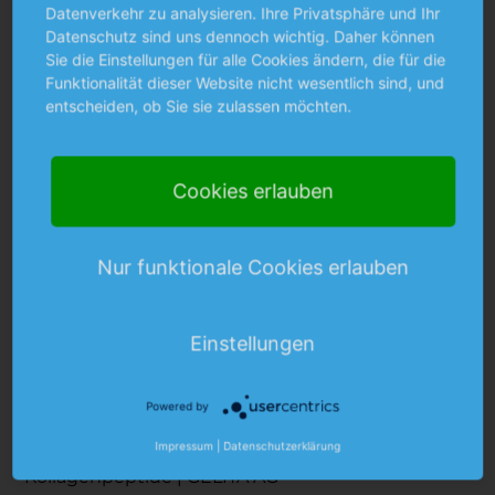
Datenverkehr zu analysieren. Ihre Privatsphäre und Ihr
Datenschutz sind uns dennoch wichtig. Daher können
Sie die Einstellungen für alle Cookies ändern, die für die
Funktionalität dieser Website nicht wesentlich sind, und
entscheiden, ob Sie sie zulassen möchten.
L
Y
I
i
o
n
Cookies erlauben
n
u
s
k
t
t
e
u
a
d
b
g
MARKTSEGMENTE
Nur funktionale Cookies erlauben
i
e
r
Beauty
n
a
Mobility
m
Einstellungen
Sports Nutrition
Powered by
QUICKLINKS
Private Label
Impressum
|
Datenschutzerklärung
Kollagenpeptide | GELITA AG