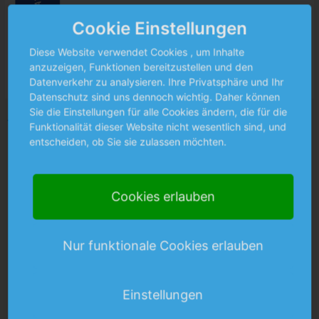
Cookie Einstellungen
Diese Website verwendet Cookies , um Inhalte
FSSC 22000
anzuzeigen, Funktionen bereitzustellen und den
Datenverkehr zu analysieren. Ihre Privatsphäre und Ihr
Datenschutz sind uns dennoch wichtig. Daher können
Sie die Einstellungen für alle Cookies ändern, die für die
←
Vorheriger Downloads
Funktionalität dieser Website nicht wesentlich sind, und
entscheiden, ob Sie sie zulassen möchten.
Cookies erlauben
Nur funktionale Cookies erlauben
L
Y
I
i
o
n
n
u
s
k
t
t
Einstellungen
e
u
a
d
b
g
MARKTSEGMENTE