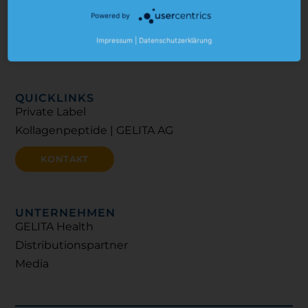
i
e
r
Beauty
Powered by
n
a
Mobility
m
Impressum
|
Datenschutzerklärung
Sports Nutrition
QUICKLINKS
Private Label
Kollagenpeptide | GELITA AG
KONTAKT
UNTERNEHMEN
GELITA Health
Distributionspartner
Media